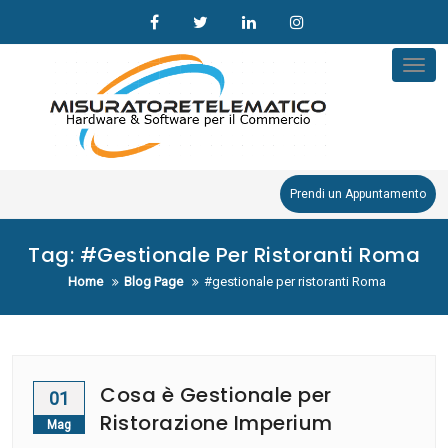
Skip
to
content
Tog
nav
Prendi un Appuntamento
Tag:
#gestionale Per Ristoranti Roma
Home
Blog Page
#gestionale per ristoranti Roma
Cosa è Gestionale per
01
Ristorazione Imperium
Mag