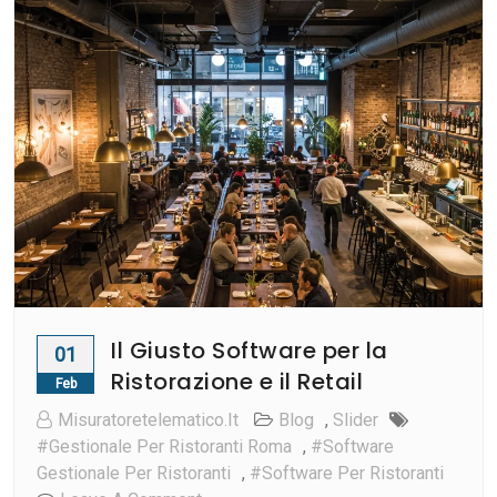
Il Giusto Software per la
01
Ristorazione e il Retail
Feb
Misuratoretelematico.it
Blog
,
Slider
#gestionale Per Ristoranti Roma
,
#software
Gestionale Per Ristoranti
,
#software Per Ristoranti