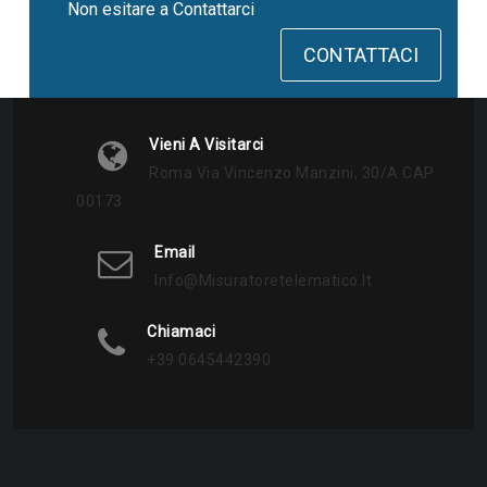
Non esitare a Contattarci
CONTATTACI
Vieni A Visitarci
Roma Via Vincenzo Manzini, 30/a CAP
00173
Email
Info@misuratoretelematico.it
Chiamaci
+39 0645442390