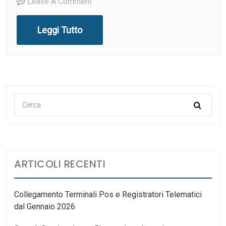
On
Leave A Comment
Il
Giusto
Leggi Tutto
Software
Per
La
Ristorazione
E
Il
Retail
ARTICOLI RECENTI
Collegamento Terminali Pos e Registratori Telematici
dal Gennaio 2026