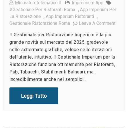
Misuratoretelematico.it
Impremium App
#gestionale Per Ristoranti Roma
,
App Imperium Per
La Ristorazione
,
App Imperium Ristoranti
,
On
Gestionale Ristorazione Roma
Leave A Comment
Cosa
Il Gestionale per Ristorazione Imperium è la più
È
grande novità sul mercato del 2025, gradevole
Gestio
nelle schermate grafiche, veloce nelle iterazioni
Per
dell’utente, intuitivo. Il Gestionale Imperium per la
Ristor
Imper
Ristorazione funziona ottimamente per Ristoranti,
Pub, Tabacchi, Stabilimenti Balneari, ma…
incredibilmente anche nei semplici…
Leggi Tutto