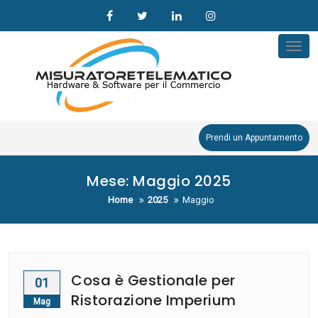
Skip
to
content
Tog
nav
Prendi un Appuntamento
Mese:
Maggio 2025
Home
2025
Maggio
Cosa è Gestionale per
01
Ristorazione Imperium
Mag