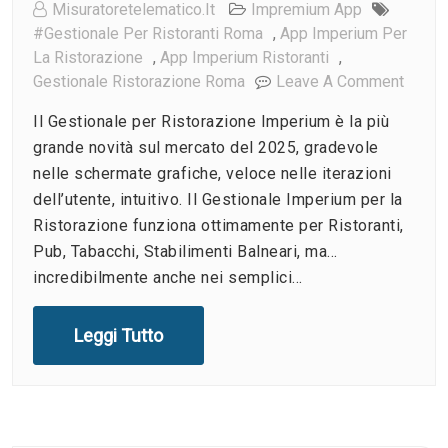
Misuratoretelematico.it
Impremium App
#gestionale Per Ristoranti Roma
,
App Imperium Per
La Ristorazione
,
App Imperium Ristoranti
,
On
Gestionale Ristorazione Roma
Leave A Comment
Cosa
Il Gestionale per Ristorazione Imperium è la più
È
grande novità sul mercato del 2025, gradevole
Gestio
nelle schermate grafiche, veloce nelle iterazioni
Per
dell’utente, intuitivo. Il Gestionale Imperium per la
Ristor
Imper
Ristorazione funziona ottimamente per Ristoranti,
Pub, Tabacchi, Stabilimenti Balneari, ma…
incredibilmente anche nei semplici…
Leggi Tutto