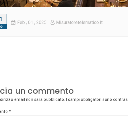
1
Feb
, 01 ,
2025
Misuratoretelematico.it
eb
vigazione
icoli
scia un commento
indirizzo email non sarà pubblicato.
I campi obbligatori sono contra
ento
*