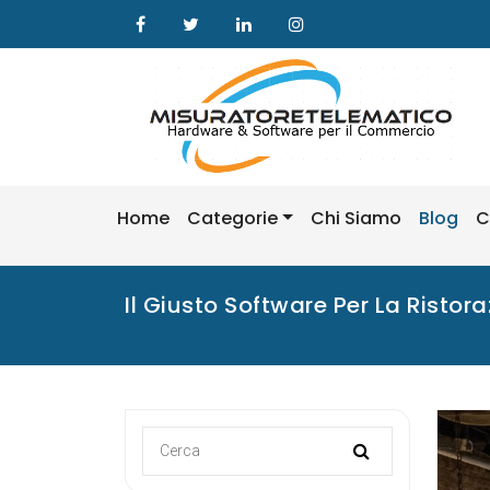
Skip
to
content
Home
Categorie
Chi Siamo
Blog
C
Il Giusto Software Per La Ristoraz