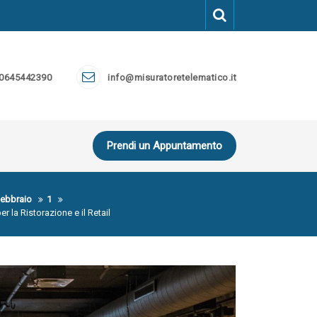
 0645442390
info@misuratoretelematico.it
Prendi un Appuntamento
ebbraio
1
er la Ristorazione e il Retail