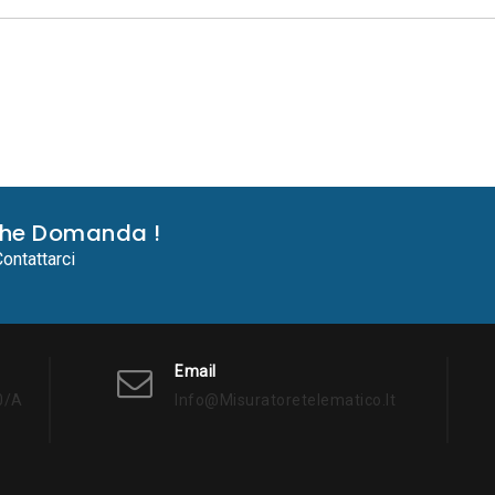
che Domanda !
ontattarci
Email
0/a
Info@misuratoretelematico.it