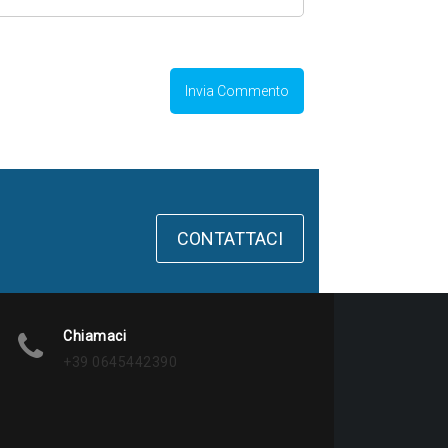
CONTATTACI
Chiamaci
+39 0645442390