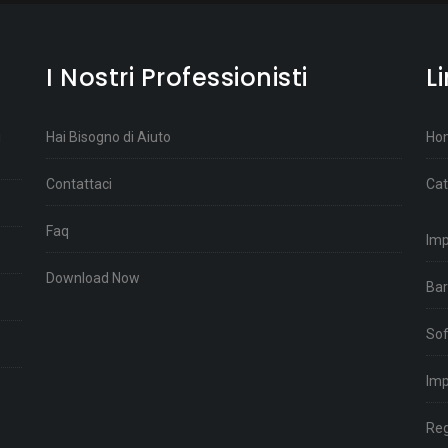
I Nostri Professionisti
L
i
Hai Bisogno di Aiuto
Ho
Contattaci
Cat
Faq
Im
Download Now
Bar
Sof
Imp
Reg