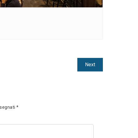
Next
Next
post:
ssegnati
*