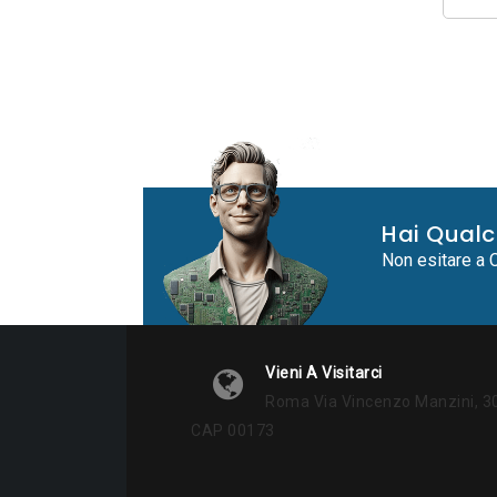
Hai Qual
Non esitare a C
Vieni A Visitarci
Roma Via Vincenzo Manzini, 3
CAP 00173