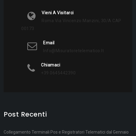
Vieni A Visitarci
Roma Via Vincenzo Manzini, 30/a CAP
00173
Email
Info@misuratoretelematico.it
Chiamaci
+39 0645442390
Post Recenti
Collegamento Terminali Pos e Registratori Telematici dal Gennaio