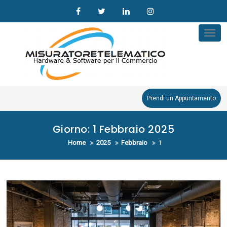
Skip
to
content
Tog
nav
Prendi un Appuntamento
Giorno:
1 Febbraio 2025
Home
2025
Febbraio
1