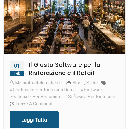
Il Giusto Software per la
01
Ristorazione e il Retail
Feb
Misuratoretelematico.it
Blog
,
Slider
#gestionale Per Ristoranti Roma
,
#software
Gestionale Per Ristoranti
,
#software Per Ristoranti
On
Leave A Comment
Il
Giusto
Leggi Tutto
Software