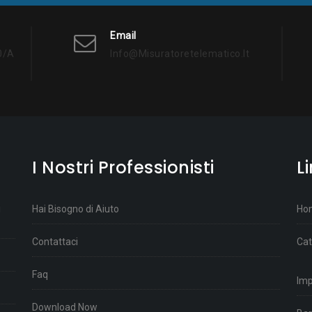
Email
0/a
Info@misuratoretelematico.it
I Nostri Professionisti
L
i
Hai Bisogno di Aiuto
Ho
Contattaci
Cat
Faq
Im
Download Now