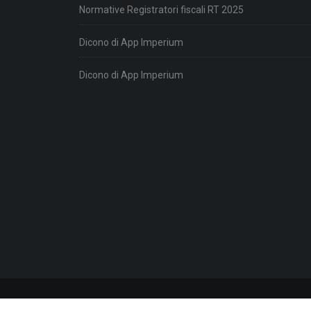
Normative Registratori fiscali RT 2025
Dicono di App Imperium
Dicono di App Imperium