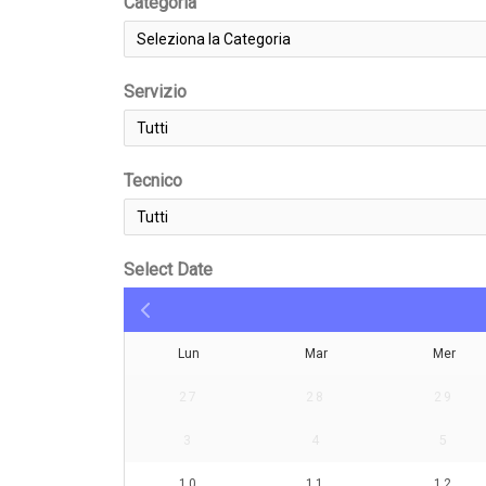
Categoria
Servizio
Tecnico
Select Date
Lun
Mar
Mer
27
28
29
3
4
5
10
11
12