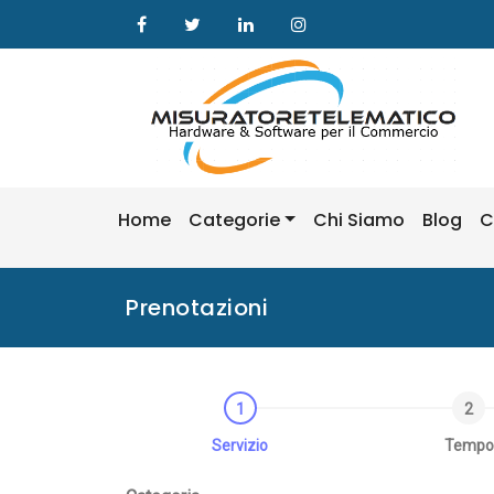
Skip
to
content
Home
Categorie
Chi Siamo
Blog
C
Prenotazioni
Servizio
Tempo