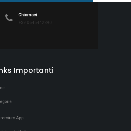
Chiamaci
+39 0645442390
inks Importanti
me
egorie
premium App