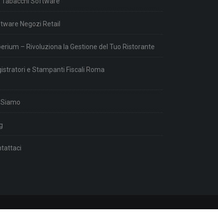
 Tabacchi Software
tware Negozi Retail
erium – Rivoluziona la Gestione del Tuo Ristorante
istratori e Stampanti Fiscali Roma
 Siamo
g
tattaci