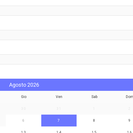
Agosto 2026
Gio
Ven
Sab
Do
30
31
1
2
6
7
8
9
13
14
15
16